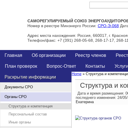
Тел/Факс: +7 (391) 268-05-68, 268-17-17, 268-11-00
САМОРЕГУЛИРУЕМЫЙ СОЮЗ ЭНЕРГОАУДИТОРОВ 
Номер в реестре Минэнерго России:
СРО-Э-068
Дата
Адрес места нахождения: Россия, 660017, г. Краснояр
Телефон/факс: +7 (391) 268-05-68, 268-17-17, 268-1
Главная
Об организации
Реестр членов
Реест
План проверок
Вопрос-Ответ
Контакты
Услуг
Home
» Структура и компетенци
Раскрытие информации
Структура и к
Документы СРО
Дата и время размещения:
0
Органы СРО
последнего изменения:
24/05
Екатерина
Структура и компетенция
Персональный состав
Иные органы