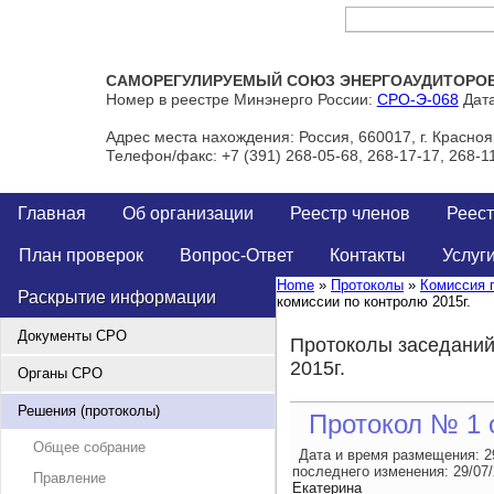
Тел/Факс: +7 (391) 268-05-68, 268-17-17, 268-11-00
САМОРЕГУЛИРУЕМЫЙ СОЮЗ ЭНЕРГОАУДИТОРОВ 
Номер в реестре Минэнерго России:
СРО-Э-068
Дата
Адрес места нахождения: Россия, 660017, г. Краснояр
Телефон/факс: +7 (391) 268-05-68, 268-17-17, 268-1
Главная
Об организации
Реестр членов
Реест
План проверок
Вопрос-Ответ
Контакты
Услуг
Home
»
Протоколы
»
Комиссия 
Раскрытие информации
комиссии по контролю 2015г.
Документы СРО
Протоколы заседаний
2015г.
Органы СРО
Решения (протоколы)
Протокол № 1 о
Общее собрание
Дата и время размещения:
2
последнего изменения:
29/07
Правление
Екатерина