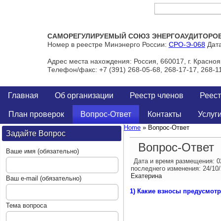
Тел/Факс: +7 (391) 268-05-68, 268-17-17, 268-11-00
САМОРЕГУЛИРУЕМЫЙ СОЮЗ ЭНЕРГОАУДИТОРОВ 
Номер в реестре Минэнерго России:
СРО-Э-068
Дата
Адрес места нахождения: Россия, 660017, г. Краснояр
Телефон/факс: +7 (391) 268-05-68, 268-17-17, 268-1
Главная
Об организации
Реестр членов
Реест
План проверок
Вопрос-Ответ
Контакты
Услуг
Home
» Вопрос-Ответ
Задайте Вопрос
Вопрос-Ответ
Ваше имя (обязательно)
Дата и время размещения:
0
последнего изменения:
24/10
Екатерина
Ваш e-mail (обязательно)
1) Какие взносы предусмот
Тема вопроса