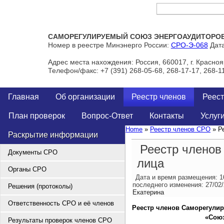
Тел/Факс: +7 (391) 268-05-68, 268-17-17, 268-11-00
САМОРЕГУЛИРУЕМЫЙ СОЮЗ ЭНЕРГОАУДИТОРОВ 
Номер в реестре Минэнерго России:
СРО-Э-068
Дата
Адрес места нахождения: Россия, 660017, г. Краснояр
Телефон/факс: +7 (391) 268-05-68, 268-17-17, 268-1
Главная
Об организации
Реестр членов
Реест
План проверок
Вопрос-Ответ
Контакты
Услуг
Home
»
Реестр членов СРО
» Р
Раскрытие информации
Реестр членов
Документы СРО
лица
Органы СРО
Дата и время размещения:
1
последнего изменения:
27/02
Решения (протоколы)
Екатерина
Ответственность СРО и её членов
Реестр членов Саморегулир
«Союз
Результаты проверок членов СРО