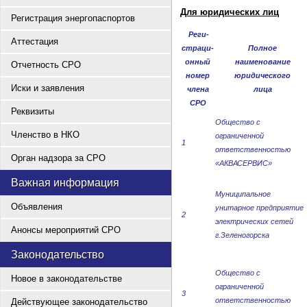
Для юридических лиц
Регистрация энергопаспортов
Реги-
Аттестация
страци-
Полное
онный
наименование
Отчетность СРО
номер
юридического
Иски и заявления
члена
лица
СРО
Реквизиты
Общество с
Членство в НКО
ограниченной
1
ответственностью
Орган надзора за СРО
«АКВАСЕРВИС»
Важная информация
Муниципальное
Объявления
унитарное предприятие
2
электрических сетей
Анонсы мероприятий СРО
г.Зеленогорска
Законодательство
Общество с
Новое в законодательстве
ограниченной
3
ответственностью
Действующее законодательство