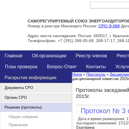
Тел/Факс: +7 (391) 268-05-68, 268-17-17, 268-11-00
САМОРЕГУЛИРУЕМЫЙ СОЮЗ ЭНЕРГОАУДИТОРОВ 
Номер в реестре Минэнерго России:
СРО-Э-068
Дата
Адрес места нахождения: Россия, 660017, г. Краснояр
Телефон/факс: +7 (391) 268-05-68, 268-17-17, 268-1
Главная
Об организации
Реестр членов
Реест
План проверок
Вопрос-Ответ
Контакты
Услуг
Home
»
Протоколы
»
Дисциплин
Раскрытие информации
дисциплинарной комиссии 2015г
Документы СРО
Протоколы заседаний
2015г.
Органы СРО
Решения (протоколы)
Протокол № 3 о
Общее собрание
Дата и время размещения:
1
последнего изменения:
17/12
Правление
Екатерина