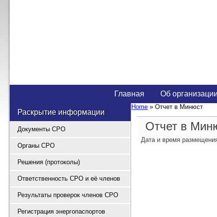
Тел/Факс: +7 (391) 268-05-68, 268-17-17, 268-11-00
Главная
Об организаци
Home
» Отчет в Минюст
Раскрытие информации
Отчет в Мин
Документы СРО
Дата и время размещени
Органы СРО
Решения (протоколы)
Ответственность СРО и её членов
Результаты проверок членов СРО
Регистрация энергопаспортов