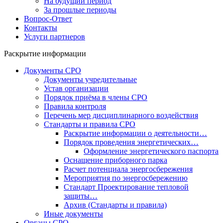
На будущий период
За прошлые периоды
Вопрос-Ответ
Контакты
Услуги партнеров
Раскрытие информации
Документы СРО
Документы учредительные
Устав организации
Порядок приёма в члены СРО
Правила контроля
Перечень мер дисциплинарного воздействия
Стандарты и правила СРО
Раскрытие информации о деятельности…
Порядок проведения энергетических…
Оформление энергетического паспорта
Оснащение приборного парка
Расчет потенциала энергосбережения
Мероприятия по энергосбережению
Стандарт Проектирование тепловой
защиты…
Архив (Стандарты и правила)
Иные документы
Органы СРО