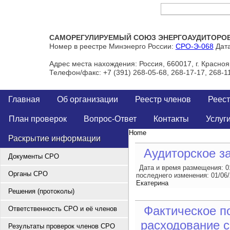
Тел/Факс: +7 (391) 268-05-68, 268-17-17, 268-11-00
САМОРЕГУЛИРУЕМЫЙ СОЮЗ ЭНЕРГОАУДИТОРОВ 
Номер в реестре Минэнерго России:
СРО-Э-068
Дата
Адрес места нахождения: Россия, 660017, г. Краснояр
Телефон/факс: +7 (391) 268-05-68, 268-17-17, 268-1
Главная
Об организации
Реестр членов
Реест
План проверок
Вопрос-Ответ
Контакты
Услуг
Home
Раскрытие информации
Аудиторское з
Документы СРО
Дата и время размещения:
0
Органы СРО
последнего изменения:
01/06
Екатерина
Решения (протоколы)
Фактическое п
Ответственность СРО и её членов
расходование с
Результаты проверок членов СРО